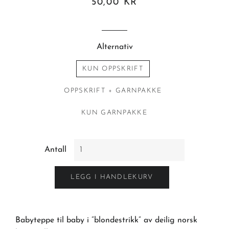
Vanlig
Salgspris
50,00 KR
pris
Alternativ
KUN OPPSKRIFT
OPPSKRIFT + GARNPAKKE
KUN GARNPAKKE
Antall
LEGG I HANDLEKURV
Babyteppe til baby i ”blondestrikk” av deilig norsk