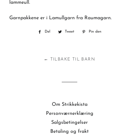
lammeull.
Garnpakkene er i Lamullgarn fra Raumagarn.
Del
Del
Tweet
Tweet
Pin den
Pin
på
på
på
Facebook
Twitter
Pinterest
← TILBAKE TIL BARN
Om Strikkekista
Personværnerklæring
Salgsbetingelser
Betaling og frakt