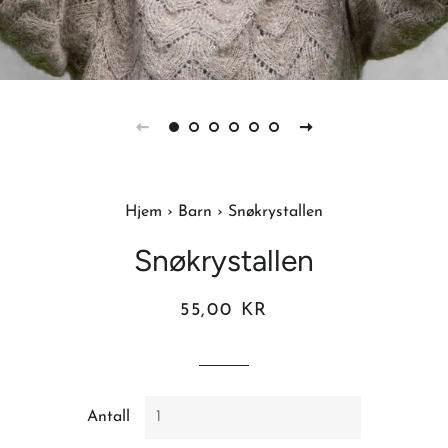
Hjem
›
Barn
›
Snøkrystallen
Snøkrystallen
Vanlig
Salgspris
55,00 KR
pris
Antall