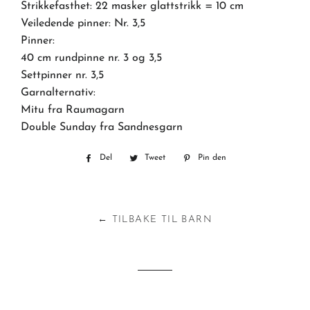
Strikkefasthet: 22 masker glattstrikk = 10 cm
Veiledende pinner: Nr. 3,5
Pinner:
40 cm rundpinne nr. 3 og 3,5
Settpinner nr. 3,5
Garnalternativ:
Mitu fra Raumagarn
Double Sunday fra Sandnesgarn
Del
Del
Tweet
Tweet
Pin den
Pin
på
på
på
Facebook
Twitter
Pinterest
← TILBAKE TIL BARN