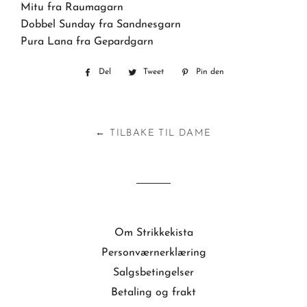
Mitu fra Raumagarn
Dobbel Sunday fra Sandnesgarn
Pura Lana fra Gepardgarn
Del
Del
Tweet
Tweet
Pin den
Pin
på
på
på
Facebook
Twitter
Pinterest
← TILBAKE TIL DAME
Om Strikkekista
Personværnerklæring
Salgsbetingelser
Betaling og frakt