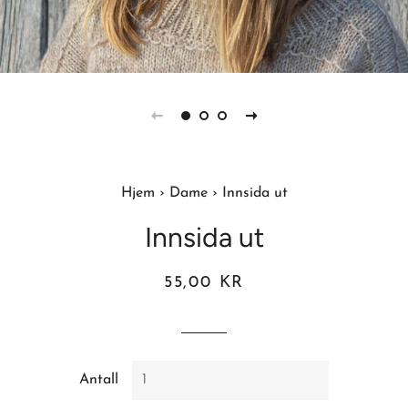
Hjem
›
Dame
›
Innsida ut
Innsida ut
Vanlig
Salgspris
55,00 KR
pris
Antall