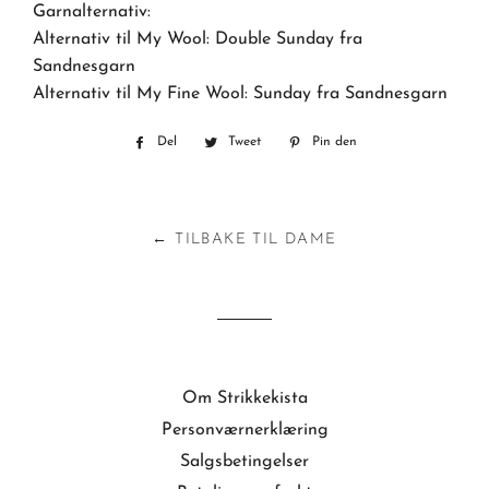
Garnalternativ:
Alternativ til My Wool: Double Sunday fra
Sandnesgarn
Alternativ til My Fine Wool: Sunday fra Sandnesgarn
Del
Del
Tweet
Tweet
Pin den
Pin
på
på
på
Facebook
Twitter
Pinterest
← TILBAKE TIL DAME
Om Strikkekista
Personværnerklæring
Salgsbetingelser