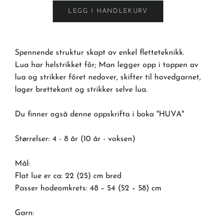
LEGG I HANDLEKURV
Spennende struktur skapt av enkel fletteteknikk.
Lua har helstrikket fôr; Man legger opp i toppen av
lua og strikker fôret nedover, skifter til hovedgarnet,
lager brettekant og strikker selve lua.
Du finner også denne oppskrifta i boka "HUVA"
Størrelser: 4 - 8 år (10 år - voksen)
Mål:
Flat lue er ca: 22 (25) cm bred
Passer hodeomkrets: 48 – 54 (52 – 58) cm
Garn: