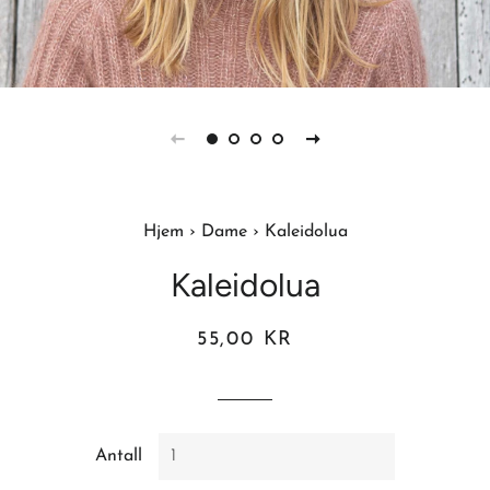
Hjem
›
Dame
›
Kaleidolua
Kaleidolua
Vanlig
Salgspris
55,00 KR
pris
Antall