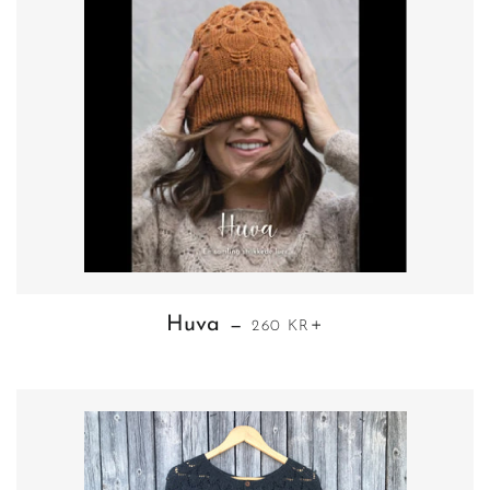
VANLIG PRIS
+
Huva
—
260 KR