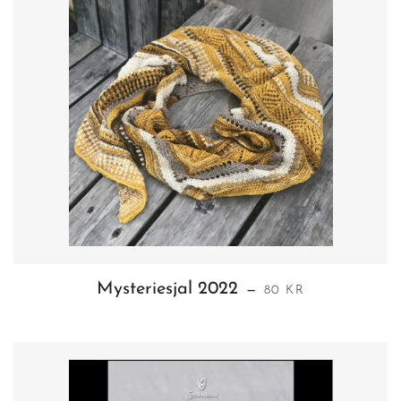
VANLIG PRIS
Mysteriesjal 2022
—
80 KR