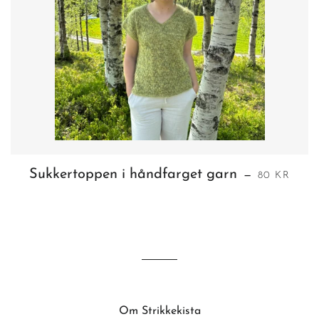
VANLIG PR
Sukkertoppen i håndfarget garn
—
80 KR
Om Strikkekista