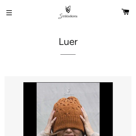
H
SIDENAVIGASJON
Luer